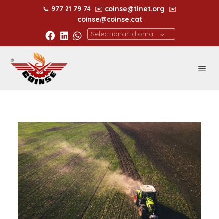
📞
977 21 79 74
✉️
coinse@tinet.org
✉️
coinse@coinse.cat
Seleccionar idioma