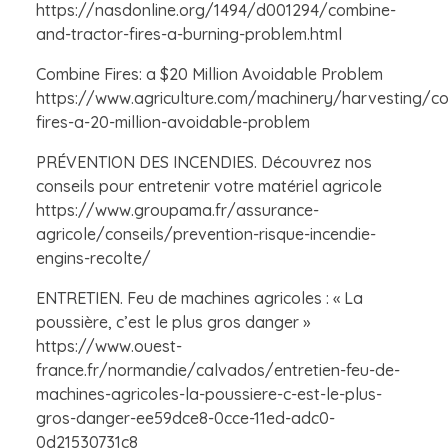
https://nasdonline.org/1494/d001294/combine-
and-tractor-fires-a-burning-problem.html
Combine Fires: a $20 Million Avoidable Problem
https://www.agriculture.com/machinery/harvesting/c
fires-a-20-million-avoidable-problem
PRÉVENTION DES INCENDIES. Découvrez nos
conseils pour entretenir votre matériel agricole
https://www.groupama.fr/assurance-
agricole/conseils/prevention-risque-incendie-
engins-recolte/
ENTRETIEN. Feu de machines agricoles : « La
poussière, c’est le plus gros danger »
https://www.ouest-
france.fr/normandie/calvados/entretien-feu-de-
machines-agricoles-la-poussiere-c-est-le-plus-
gros-danger-ee59dce8-0cce-11ed-adc0-
0d21530731c8