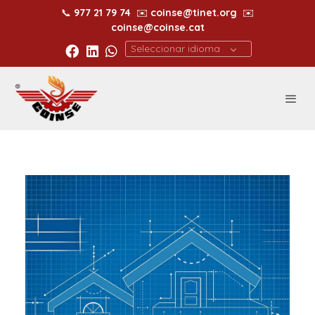
📞
977 21 79 74
✉️
coinse@tinet.org
✉️
coinse@coinse.cat
Seleccionar idioma