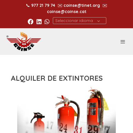
📞
977 21 79 74
✉️
coinse@tinet.org
✉️
coinse@coinse.cat
Seleccionar idioma
ALQUILER DE EXTINTORES