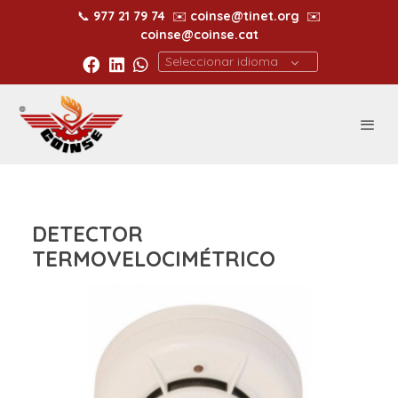
📞
977 21 79 74
✉️
coinse@tinet.org
✉️
coinse@coinse.cat
Seleccionar idioma
DETECTOR
TERMOVELOCIMÉTRICO