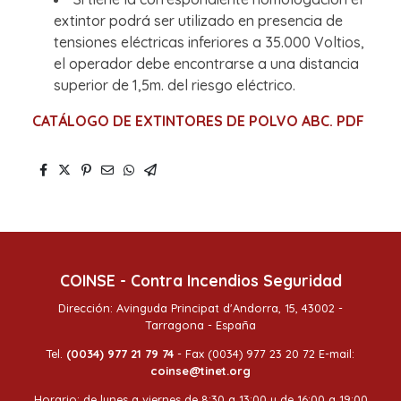
extintor podrá ser utilizado en presencia de
tensiones eléctricas inferiores a 35.000 Voltios,
el operador debe encontrarse a una distancia
superior de 1,5m. del riesgo eléctrico.
CATÁLOGO DE EXTINTORES DE POLVO ABC. PDF
COINSE - Contra Incendios Seguridad
Dirección: Avinguda Principat d'Andorra, 15, 43002 -
Tarragona - España
Tel.
(0034) 977 21 79 74
- Fax (0034) 977 23 20 72 E-mail:
coinse@tinet.org
Horario: de lunes a viernes de 8:30 a 13:00 y de 16:00 a 19:00