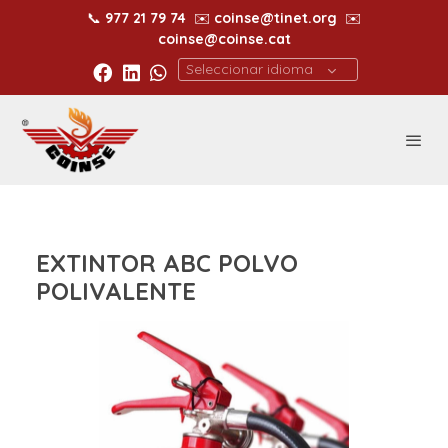
📞
977 21 79 74
✉️
coinse@tinet.org
✉️
coinse@coinse.cat
Seleccionar idioma
EXTINTOR ABC POLVO
POLIVALENTE