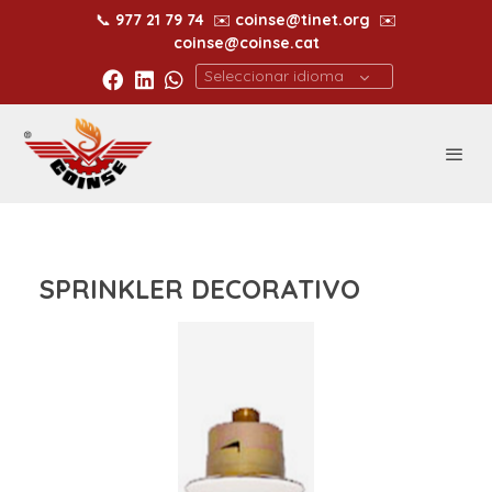
📞
977 21 79 74
✉️
coinse@tinet.org
✉️
coinse@coinse.cat
Seleccionar idioma
SPRINKLER DECORATIVO